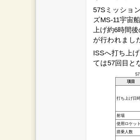
57Sミッシ
ズMS-11宇
上げ約6時間後
が行われまし
ISSへ打ち上
ては57回目と
5
項目
打ち上げ日
射場
使用ロケッ
搭乗人数