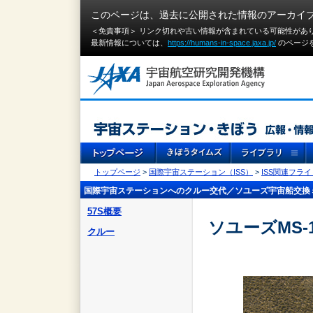
このページは、過去に公開された情報のアーカイ
＜免責事項＞ リンク切れや古い情報が含まれている可能性があ
最新情報については、
https://humans-in-space.jaxa.jp/
のページ
トップページ
>
国際宇宙ステーション（ISS）
>
ISS関連フラ
国際宇宙ステーションへのクルー交代／ソユーズ宇宙船交換
57S概要
ソユーズMS-
クルー