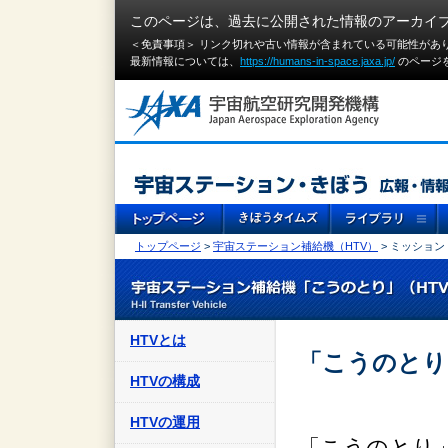
このページは、過去に公開された情報のアーカイ
＜免責事項＞ リンク切れや古い情報が含まれている可能性があ
最新情報については、
https://humans-in-space.jaxa.jp/
のページ
トップページ
>
宇宙ステーション補給機（HTV）
> ミッション
HTVとは
「こうのとり
HTVの構成
HTVの運用
「こうのとり」