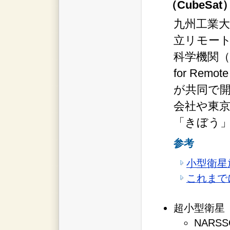
（CubeSat
九州工業
立リモー
科学機関（Nati
for Remot
が共同で開
会社や東
「きぼう
参考
小型衛星
これまで
超小型衛星（C
NARS