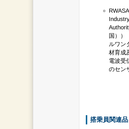
RWASAT
Industr
Author
国））
ルワン
材育成
電波受
のセン
搭乗員関連品