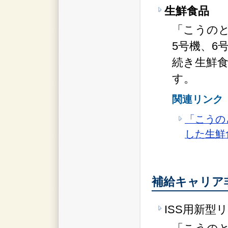
生鮮食品
「こうのと
5号機、6
続き生鮮
す。
関連リンク
「こうの
した生鮮
補給キャリア
ISS用新