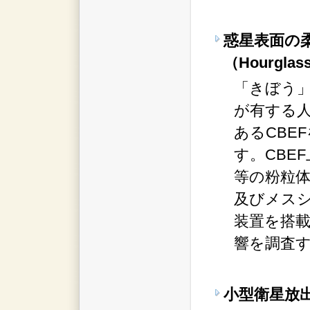
惑星表面の
（Hourglas
「きぼう
が有する
あるCBE
す。CBE
等の粉粒
及びメス
装置を搭
響を調査
小型衛星放出