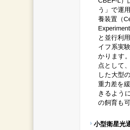
CBEF-
う」で運
養装置（Cell
Experimen
と並行利
イフ系実
かります。
点として
した大型
重力差を
きるよう
の飼育も
小型衛星光通