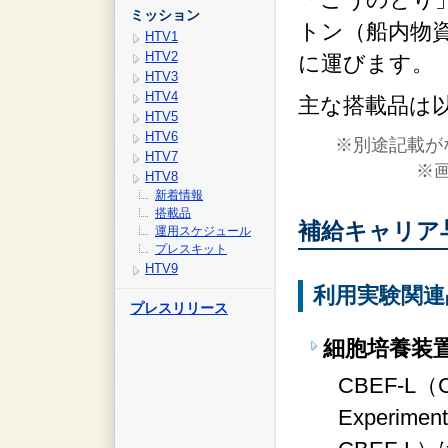
ミッション
トン（船内物資約
HTV1
HTV2
に運びます。
HTV3
HTV4
主な搭載品は
HTV5
HTV6
※別途記載が
HTV7
※
HTV8
新着情報
搭載品
補給キャリア
運用スケジュール
プレスキット
HTV9
利用実験関連
プレスリリース
細胞培養装置
CBEF-L（Ce
Experiment 