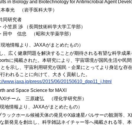
ults in Biology and Biotechnology for Antimicrobial Agent Deve
阪本泰光 （岩手医科大学）
共同研究者
・小笠原 渉 （長岡技術科学大学工学部）
・田中 信忠 （昭和大学薬学部）
現地情報より、JAXAがまとめたもの）
用し、広く健康問題を解決することが期待される有望な科学成
fic Reportsに掲載された。本研究により、宇宙環境が国民生活や
ことを示し、宇宙利用研究が国民・企業にとってより身近な存
が行われることに向けて、大きく貢献した。
p://www.jaxa.jp/press/2015/06/20150610_dpp11_j.html
Earth and Space Science for MAXI
AXIチーム 三原建弘 （理化学研究所）
現地情報より、JAXAがまとめたもの）
、ブラックホール候補天体の発見やX線連星パルサーの観測等、
な新発見を創出し、科学雑誌ネイチャー等へ掲載される等、本