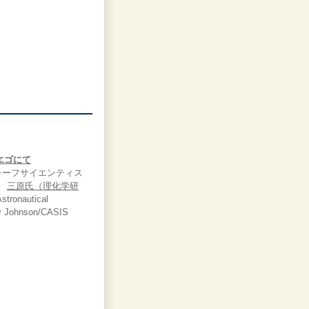
エゴにて
 ISSチーフサイエンティス
士、
三原氏（理化学研
stronautical
y Johnson/CASIS