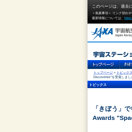
このページは、過去
＜免責事項＞ リンク切れ
最新情報については、
https
トップページ
>
トピック
Discoveries"を受賞しま
トピックス
「きぼう」で行
Awards "Spa