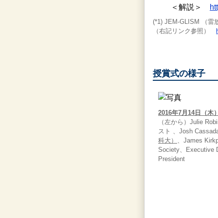
＜解説＞
ht
(*1) JEM-GLIS
（右記リンク参照）
授賞式の様子
2016年7月14日
（左から）Julie Ro
スト 、Josh Cass
科大）
、James Kirkpa
Society、Executive 
President