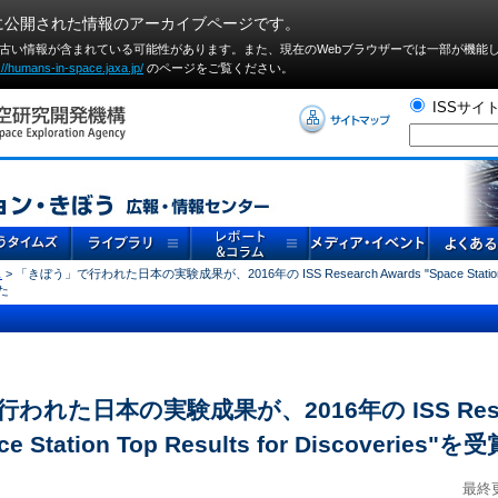
に公開された情報のアーカイブページです。
や古い情報が含まれている可能性があります。また、現在のWebブラウザーでは⼀部が機能
://humans-in-space.jaxa.jp/
のページをご覧ください。
ISSサイ
ス
> 「きぼう」で行われた日本の実験成果が、2016年の ISS Research Awards "Space Station To
した
われた日本の実験成果が、2016年の ISS Rese
ce Station Top Results for Discoverie
最終更