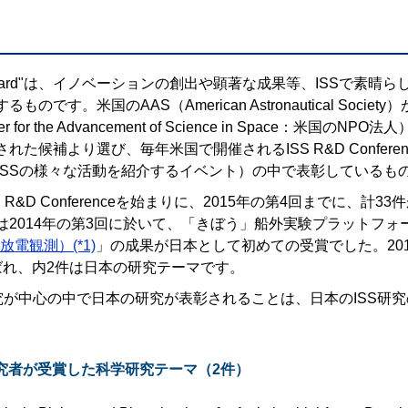
rch Award"は、イノベーションの創出や顕著な成果等、ISSで素
です。米国のAAS（American Astronautical Society
ter for the Advancement of Science in Space：米国の
た候補より選び、毎年米国で開催されるISS R&D Conference（
るISSの様々な活動を紹介するイベント）の中で表彰しているも
SS R&D Conferenceを始まりに、2015年の第4回までに、計
は2014年の第3回に於いて、「きぼう」船外実験プラットフォ
雷放電観測）(*1)
」の成果が日本として初めての受賞でした。201
ばれ、内2件は日本の研究テーマです。
研究が中心の中で日本の研究が表彰されることは、日本のISS研
究者が受賞した科学研究テーマ（2件）