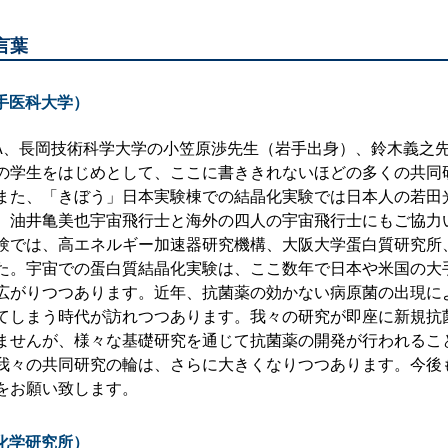
言葉
手医科大学）
XA、長岡技術科学大学の小笠原渉先生（岩手出身）、鈴木義之
の学生をはじめとして、ここに書ききれないほどの多くの共同
また、「きぼう」日本実験棟での結晶化実験では日本人の若田
、油井亀美也宇宙飛行士と海外の四人の宇宙飛行士にもご協力
では、高エネルギー加速器研究機構、大阪大学蛋白質研究所、SP
た。宇宙での蛋白質結晶化実験は、ここ数年で日本や米国の大
広がりつつあります。近年、抗菌薬の効かない病原菌の出現に
てしまう時代が訪れつつあります。我々の研究が即座に新規抗
ませんが、様々な基礎研究を通じて抗菌薬の開発が行われるこ
我々の共同研究の輪は、さらに大きくなりつつあります。今後
をお願い致します。
化学研究所）