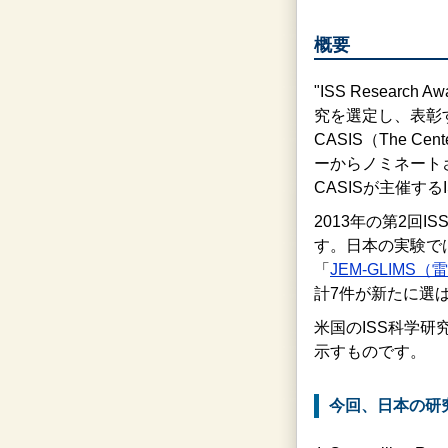
概要
"ISS Resea
究を選定し、表彰するもの
CASIS（The Cen
ーからノミネートされ
CASISが主催す
2013年の第2回I
す。日本の実験で
「
JEM-GLIMS（
計7件が新たに選
米国のISS科学
示すものです。
今回、日本の研