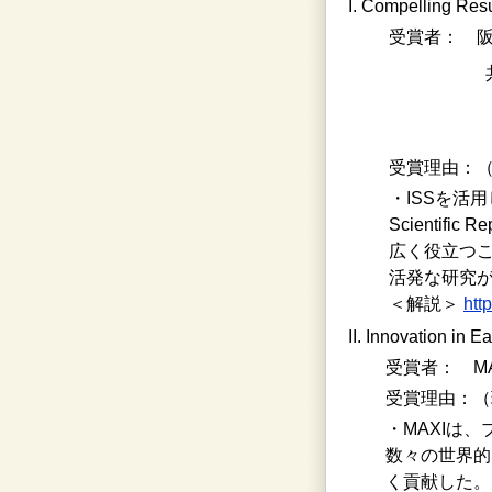
I. Compelling Res
受賞者： 
受賞理由：（
・ISSを活
Scienti
広く役立つ
活発な研究
＜解説＞
htt
II. Innovation in 
受賞者： M
受賞理由：（
・MAXIは
数々の世界的
く貢献した。