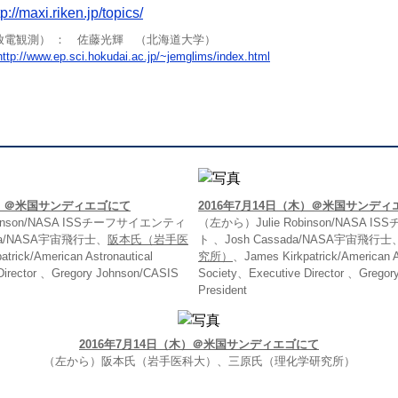
tp://maxi.riken.jp/topics/
M （雷放電観測） ： 佐藤光輝 （北海道大学）
http://www.ep.sci.hokudai.ac.jp/~jemglims/index.html
（木）＠米国サンディエゴにて
2016年7月14日（木）＠米国サンディ
binson/NASA ISSチーフサイエンティ
（左から）Julie Robinson/NASA
ada/NASA宇宙飛行士、
阪本氏（岩手医
ト 、Josh Cassada/NASA宇宙飛行
trick/American Astronautical
究所）
、James Kirkpatrick/American A
Director 、Gregory Johnson/CASIS
Society、Executive Director 、Gregor
President
2016年7月14日（木）＠米国サンディエゴにて
（左から）阪本氏（岩手医科大）、三原氏（理化学研究所）