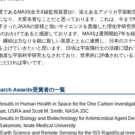
であるMAXI(全天X線監視装置)が、栄えあるアメリカ宇宙航空学
になり、大変名誉なことだと思っております。これは、今までM
下さったJAXAの皆様と強いサイエンスを貫徹した理化学研究
々のおかげであると感謝しております。MAXIは運用開始7年を
。継続は力なりを銘に新しい装置とともに連携し、日本のステ
を上げていきたいと思います。日頃は宇宙飛行士の活躍に隠れ
た地道な宇宙科学研究もなされており、世界的に評価されている
ただければ幸いです。
search Awards受賞者の一覧
esults in Human Health in Space for the One Carbon investigat
wart, USRA and Scott M. Smith, NASA JSC
esults in Biology and Biotechnology for Antimicrobial Agent D
 Sakamoto, Iwate Medical University
n Earth Science and Remote Sensing for the ISS RapidScat inves