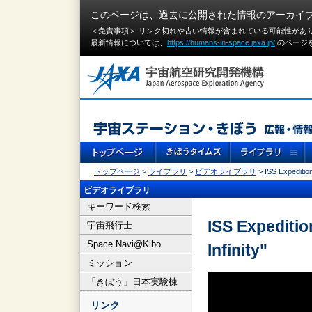
このページは、過去に公開された情報のアーカイ
＜免責事項＞ リンク切れや古い情報が含まれている可能性があ
最新情報については、
https://humans-in-space.jaxa.jp/
のページ
トップページ
>
ライブラリ
>
ビデオライブラリ
> ISS Expedition
ビデオライブラリ
キーワード検索
ISS Expeditio
宇宙飛行士
Space Navi@Kibo
Infinity"
ミッション
「きぼう」日本実験棟
リンク