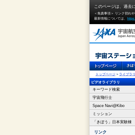
このページは、過去
＜免責事項＞ リンク切れ
最新情報については、
https
トップページ
>
ライブラ
ビデオライブラリ
キーワード検索
宇宙飛行士
Space Navi@Kibo
ミッション
「きぼう」日本実験棟
リンク