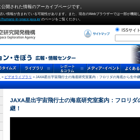
に公開された情報のアーカイブページです。
や古い情報が含まれている可能性があります。また、現在のWebブラウザーでは⼀部が機能
://humans-in-space.jaxa.jp/
のページをご覧ください。
ISSサイ
リ
>
ビデオライブラリ
> JAXA星出宇宙飛行士の海底研究室案内：フロリダの海底から生中
JAXA星出宇宙飛行士の海底研究室案内：フロリダ
継！