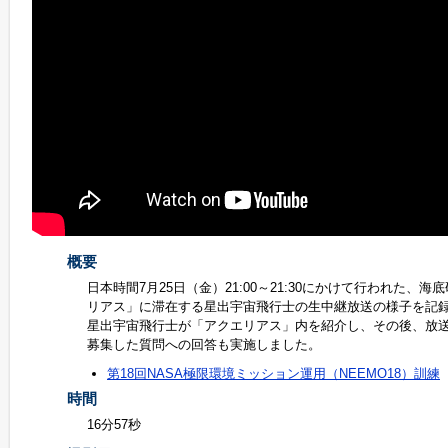
概要
日本時間7月25日（金）21:00～21:30にかけて行われた、
リアス」に滞在する星出宇宙飛行士の生中継放送の様子を記
星出宇宙飛行士が「アクエリアス」内を紹介し、その後、放
募集した質問への回答も実施しました。
第18回NASA極限環境ミッション運用（NEEMO18）訓練
時間
16分57秒