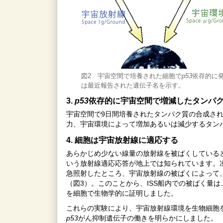
図2 宇宙空間で培養された細胞で
p53
依存的に
は最近報告された遺伝子名を示す。
3.
p53
依存的に宇宙空間で増減したタンパ
宇宙空間で9日間培養されたタンパク質の合成さ
力、宇宙環境によって増加あるいは減少するタン
4. 細胞は宇宙放射線に適応する
あらかじめ少ない線量の放射線を被ばくしている
いう放射線適応応答が地上では知られています。
急照射したところ、宇宙放射線の被ばくによって
（図3）。このことから、ISS船内での被ばく量
を細胞で生物学的に証明しました。
これらの実験により、宇宙放射線環境を生物細胞
p53
がん抑制遺伝子の働きを明らかにしました。