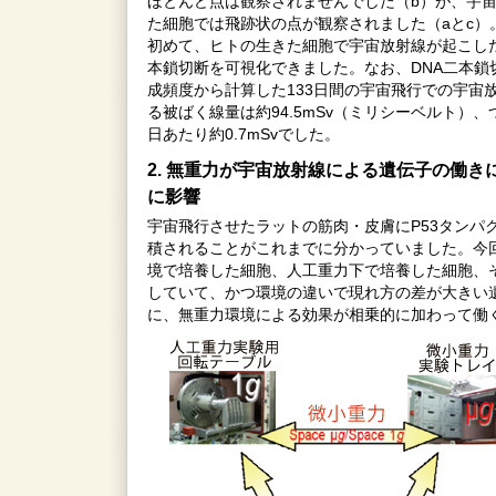
ほとんど点は観察されませんでした（b）が、宇
た細胞では飛跡状の点が観察されました（aとc）
初めて、ヒトの生きた細胞で宇宙放射線が起こした
本鎖切断を可視化できました。なお、DNA二本鎖
成頻度から計算した133日間の宇宙飛行での宇宙
る被ばく線量は約94.5mSv（ミリシーベルト）、
日あたり約0.7mSvでした。
2. 無重力が宇宙放射線による遺伝子の働き
に影響
宇宙飛行させたラットの筋肉・皮膚にP53タンパ
積されることがこれまでに分かっていました。今
境で培養した細胞、人工重力下で培養した細胞、
していて、かつ環境の違いで現れ方の差が大きい
に、無重力環境による効果が相乗的に加わって働く