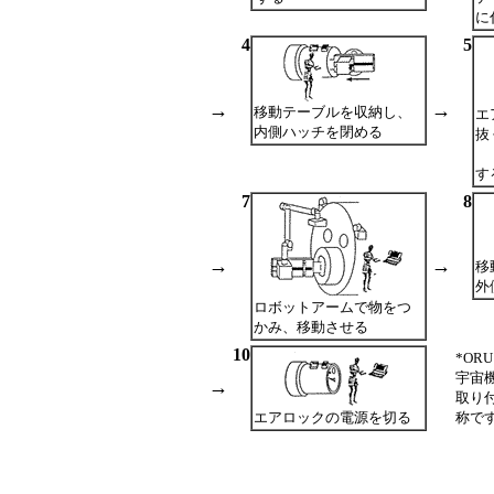
に
4
5
→
→
移動テーブルを収納し、
エ
内側ハッチを閉める
抜
（
す
7
8
→
→
移
外
ロボットアームで物をつ
かみ、移動させる
10
*ORU
宇宙
→
取り
エアロックの電源を切る
称で