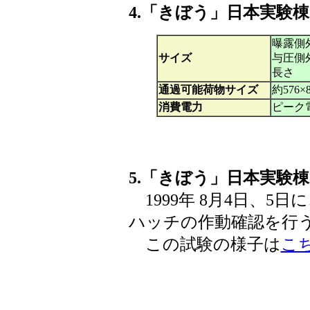
4.「きぼう」日本実験
曝露側
サイズ
与圧側
長さ
通過可能荷物サイズ
約576×
消費電力
ピーク
5.「きぼう」日本実験
1999年 8月4日、5
ハッチの作動確認を行
この試験の様子は
こ