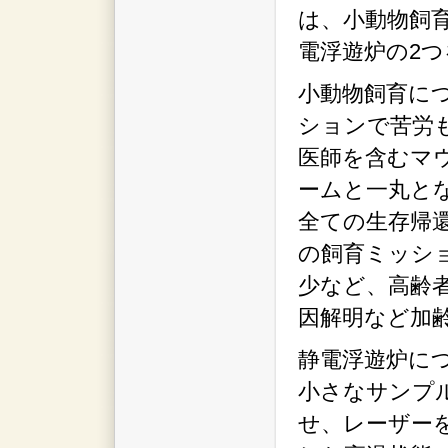
は、小動物飼
電浮遊炉の2
小動物飼育に
ションで苦労
医師を含むマ
ームと一丸と
全ての生存帰
の飼育ミッシ
少など、高齢
因解明など加
静電浮遊炉に
小さなサンプ
せ、レーザー