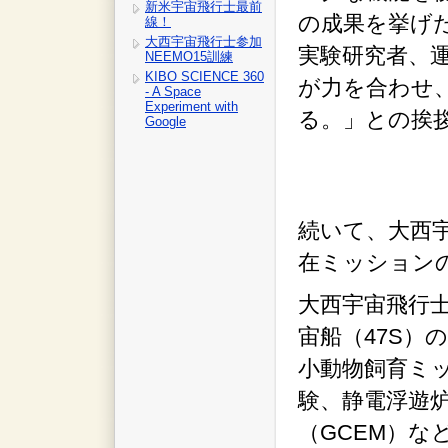
新米宇宙飛行士最前
の成果を挙げ
線！
大西宇宙飛行士参加
実験研究者、
NEEMO15訓練
KIBO SCIENCE 360
が力を合わせ
- A Space
Experiment with
る。」との挨
Google
続いて、大西
在ミッション
大西宇宙飛行士
宙船（47S）
小動物飼育ミ
験、静電浮遊炉
（GCEM）