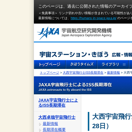
このページは、過去に公開された情報のアーカイ
＜免責事項＞ リンク切れや古い情報が含まれている可能性があ
最新情報については、
https://humans-in-space.jaxa.jp/
のページ
トップページ
>
大西宇宙飛行士ISS長期滞在
>
最新情報
> 大
JAXA宇宙飛行士によ
るISS長期滞在
大西宇宙飛行
大西卓哉宇宙飛行士
最新情報
28日）
長期滞在概要