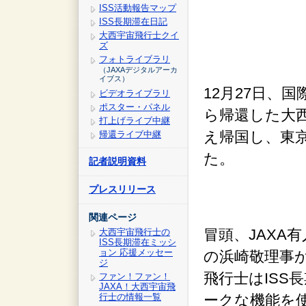
ISS活動報告マップ
ISS長期滞在日記
大西宇宙飛行士クイ
ズ
フォトライブラリ
（JAXAデジタルアーカ
イブス）
12月27日、
ビデオライブラリ
ポスター・パネル
ら帰還した大
打上げライブ中継
え帰国し、東
帰還ライブ中継
た。
記者説明資料
プレスリリース
関連ページ
冒頭、JAXA
大西宇宙飛行士の
ISS長期滞在ミッシ
ョン 応援メッセー
の浜崎敬理事
ジ
飛行士はISS
ファン！ファン！
JAXA！大西宇宙飛
行士の情報一覧
ークな機能を