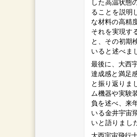
した高温状態
ることを説明
な材料の高精
それを実現す
と、その初期
いると述べま
最後に、大西
達成感と満足
と振り返りま
ム機器や実験
負を述べ、来年
いる金井宇宙
いと語りまし
大西宇宙飛行