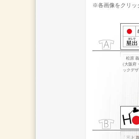
※各画像をクリッ
松原 
（大阪府
ックデザ
三上 