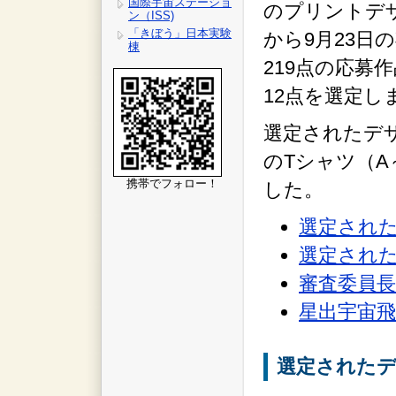
国際宇宙ステーショ
のプリントデザ
ン（ISS)
「きぼう」日本実験
から9月23日
棟
219点の応募
12点を選定し
選定されたデ
のTシャツ（
携帯でフォロー！
した。
選定され
選定され
審査委員
星出宇宙飛
選定された