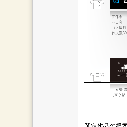
団体名「
べ日和」
（大阪府
体人数3
石橋 
（東京都
選定作品の提