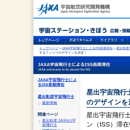
トップページ
>
JAXA宇宙飛行士によるISS長期滞在
>
星出彰彦
するＴシャツのデザインを決定！
JAXA宇宙飛行士によ
るISS長期滞在
星出宇宙飛行
星出彰彦宇宙飛行士
のデザインを
最新情報
星出宇宙飛行
関連ページ
星出彰彦:JAXAの宇
ン（ISS）滞
宙飛行士