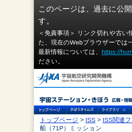
このページは、過去に公
す。
＜免責事項＞ リンク切れや古い
た、現在のWebブラウザーでは
最新情報については、
https://hu
ださい。
トップページ
>
ISS
>
ISS関連
船（71P）ミッション