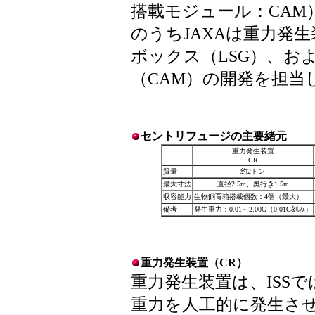
搭載モジュール：CAM
のうちJAXAは重力発
ボックス（LSG）、お
（CAM）の開発を担当
セントリフュージの主要緒元
重力発生装置
CR
質量
約2トン
最大寸法
直径2.5m、奥行き1.5m
収容能力
生物飼育箱搭載個数：4個（最大）
備考
発生重力：0.01～2.00G（0.01G刻み）
重力発生装置（CR）
重力発生装置は、ISSで
重力を人工的に発生さ