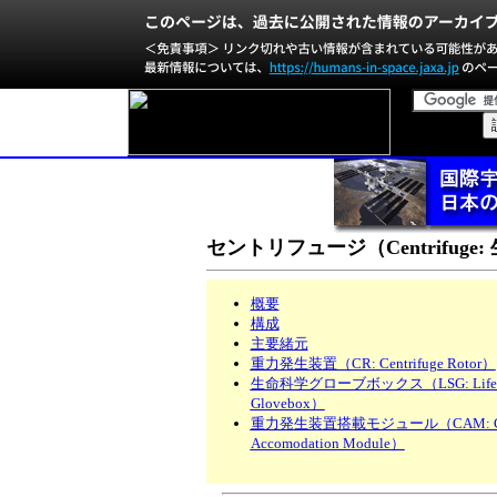
セントリフュージ（Centrifug
概要
構成
主要緒元
重力発生装置（CR: Centrifuge Rotor）
生命科学グローブボックス（LSG: Life Sc
Glovebox）
重力発生装置搭載モジュール（CAM: Cent
Accomodation Module）