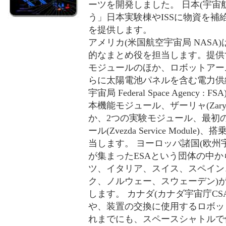
ーツを開発しました。 日本(宇宙航
う」日本実験棟やISSに物資を補給
を提供します。
アメリカ(米国航空宇宙局 NAS
的なまとめ役を担当します。提供
モジュールのほか、ロボットアー
らに太陽電池パネルを含む電力供
宇宙局 Federal Space Agen
本機能モジュール、ザーリャ(Zarya Func
か、2つの実験モジュール、最初
ール(Zvezda Service Modu
当します。 ヨーロッパ諸国(欧州宇
が集まったESAという団体の中か
ツ、イタリア、スイス、スペイン
ク、ノルウェー、スウェーデン)
します。 カナダ(カナダ宇宙庁C
や、装置の交換に使用するロボッ
れまでにも、スペースシャトルで