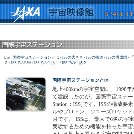
List:
国際宇宙ステーションとは
/
ISSの大きさ
/
ISSの軌道
/
ISSの構成図
/
「
２
/
ISSでのEVA
/
ISSでの生活１
/
ISSでの生活２
地上400kmの宇宙空間に、199
て建設したのが、国際宇宙ステーション(I
Station：ISS)です。ISSの
ルやプロトン、ソユーズロケットに
月です。 ISSは、最大で6名の
実験するための機能を持った宇宙