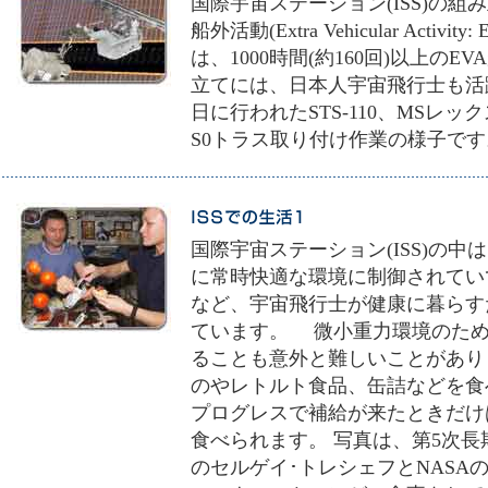
国際宇宙ステーション(ISS)の
船外活動(Extra Vehicular Act
は、1000時間(約160回)以上のE
立てには、日本人宇宙飛行士も活躍
日に行われたSTS-110、MSレ
S0トラス取り付け作業の様子です
国際宇宙ステーション(ISS)の
に常時快適な環境に制御されてい
など、宇宙飛行士が健康に暮らす
ています。 微小重力環境のため
ることも意外と難しいことがあり
のやレトルト食品、缶詰などを食
プログレスで補給が来たときだけ
食べられます。 写真は、第5次
のセルゲイ･トレシェフとNASA