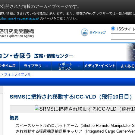
に公開された情報のアーカイブページです。
や古い情報が含まれている可能性があります。また、現在のWebブラウザーでは⼀部が機能
://humans-in-space.jaxa.jp/
のページをご覧ください。
ISSサイ
リ
>
フォトライブラリ
SRMSに把持され移動するICC-VLD（飛行10日目）
概要
スペースシャトルのロボットアーム（Shuttle Remote Manipulator 
され移動する曝露機器輸送用キャリア（Integrated Cargo Carrier-Vertical 