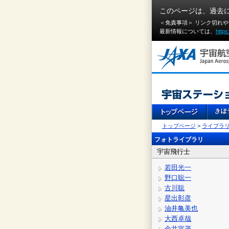
このページは、過去
＜免責事項＞ リンク切れ
最新情報については、
https
トップページ
>
ライブラ
フォトライブラリ
宇宙飛行士
若田光一
野口聡一
古川聡
星出彰彦
油井亀美也
大西卓哉
金井宣茂