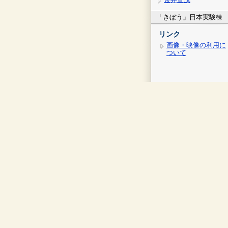
「きぼう」日本実験棟
リンク
画像・映像の利用に
ついて