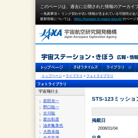
このページは、過去に公開された情報のアーカイ
＜免責事項＞ リンク切れや古い情報が含まれている可能性があ
最新情報については、
https://humans-in-space.jaxa.jp/
のページ
トップページ
>
ライブラリ
>
フォトライブラリ
フォトライブラリ
宇宙飛行士
STS-123ミッシ
若田光一
野口聡一
古川聡
星出彰彦
掲載日
油井亀美也
2008/01/04
大西卓哉
出典
金井宣茂