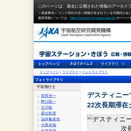
このページは、過去に公開された情報のアーカイ
＜免責事項＞ リンク切れや古い情報が含まれている可能性があ
最新情報については、
https://humans-in-space.jaxa.jp/
のページ
トップページ
>
ライブラリ
>
フォトライブラリ
フォトライブラリ
宇宙飛行士
デスティニーで
若田光一
野口聡一
22次長期滞在
古川聡
星出彰彦
油井亀美也
大西卓哉
金井宣茂