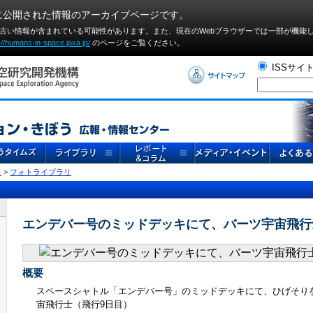
に公開された情報のアーカイブページです。
や古い情報が含まれている可能性があります。また、現在のWebブラウザーでは⼀部が機能
://humans-in-space.jaxa.jp/
のページをご覧ください。
ISSサイ
リ
>
フォトライブラリ
エンデバー号のミッドデッキにて、バーツ宇宙飛行
概要
スペースシャトル「エンデバー号」のミッドデッキにて、ひげそり
宙飛行士（飛行9日目）