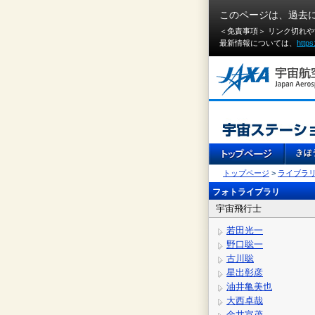
このページは、過去
＜免責事項＞ リンク切れ
最新情報については、
https
トップページ
>
ライブラ
フォトライブラリ
宇宙飛行士
若田光一
野口聡一
古川聡
星出彰彦
油井亀美也
大西卓哉
金井宣茂