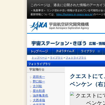
このページは、過去に公開された情報のアーカイ
＜免責事項＞ リンク切れや古い情報が含まれている可能性があ
最新情報については、
https://humans-in-space.jaxa.jp/
のページ
トップページ
>
ライブラリ
>
フォトライブラリ
フォトライブラリ
宇宙飛行士
クエストにて
若田光一
野口聡一
ベンケン（右
古川聡
星出彰彦
油井亀美也
大西卓哉
金井宣茂