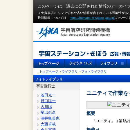
このページは、過去に公開された情報のアーカイ
＜免責事項＞ リンク切れや古い情報が含まれている可能性があ
最新情報については、
https://humans-in-space.jaxa.jp/
のページ
トップページ
>
ライブラリ
>
フォトライブラリ
フォトライブラリ
宇宙飛行士
ユニティで作業を
若田光一
野口聡一
古川聡
星出彰彦
概要
油井亀美也
「ユニティ」（第1結
大西卓哉
掲載日
金井宣茂