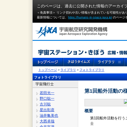
このページは、過去に公開された情報のアーカイ
＜免責事項＞ リンク切れや古い情報が含まれている可能性があ
最新情報については、
https://humans-in-space.jaxa.jp/
のページ
トップページ
>
ライブラリ
>
フォトライブラリ
フォトライブラリ
宇宙飛行士
第1回船外活動の
若田光一
野口聡一
古川聡
星出彰彦
概要
油井亀美也
第1回船外活動を行う
大西卓哉
士
金井宣茂