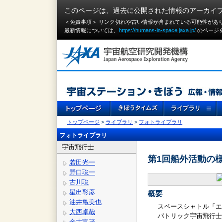
このページは、過去に公開された情報のアーカイ
＜免責事項＞ リンク切れや古い情報が含まれている可能性があ
最新情報については、
https://humans-in-space.jaxa.jp/
のページ
トップページ
>
ライブラリ
>
フォトライブラリ
フォトライブラリ
宇宙飛行士
第1回船外活動の
若田光一
野口聡一
古川聡
星出彰彦
概要
油井亀美也
スペースシャトル「エ
大西卓哉
パトリック宇宙飛行士
金井宣茂