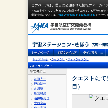
このページは、過去に公開された情報のアーカイ
＜免責事項＞ リンク切れや古い情報が含まれている可能性があ
最新情報については、
https://humans-in-space.jaxa.jp/
のページ
トップページ
>
ライブラリ
>
フォトライブラリ
フォトライブラリ
宇宙飛行士
クエストにて
若田光一
野口聡一
目）
古川聡
星出彰彦
油井亀美也
大西卓哉
金井宣茂