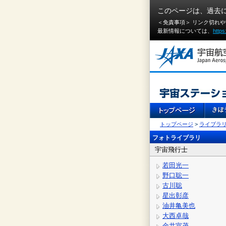
このページは、過去
＜免責事項＞ リンク切れ
最新情報については、
https
トップページ
>
ライブラ
フォトライブラリ
宇宙飛行士
若田光一
野口聡一
古川聡
星出彰彦
油井亀美也
大西卓哉
金井宣茂