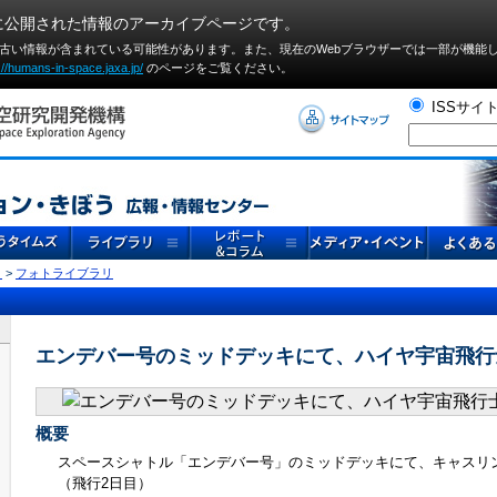
に公開された情報のアーカイブページです。
や古い情報が含まれている可能性があります。また、現在のWebブラウザーでは⼀部が機能
://humans-in-space.jaxa.jp/
のページをご覧ください。
ISSサイ
リ
>
フォトライブラリ
エンデバー号のミッドデッキにて、ハイヤ宇宙飛行
概要
スペースシャトル「エンデバー号」のミッドデッキにて、キャスリ
（飛行2日目）