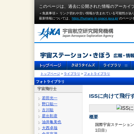
このページは、過去に公開された情報のアーカイ
＜免責事項＞ リンク切れや古い情報が含まれている可能性があ
最新情報については、
https://humans-in-space.jaxa.jp/
のページ
トップページ
>
ライブラリ
>
フォトライブラリ
フォトライブラリ
宇宙飛行士
ISSに向けて飛行
若田光一
野口聡一
古川聡
星出彰彦
概要
油井亀美也
国際宇宙ステーション
大西卓哉
1日目）
金井宣茂