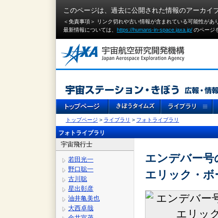
このページは、過去に公開された情報のアーカイ
＜免責事項＞ リンク切れや古い情報が含まれている可能性があ
最新情報については、
https://humans-in-space.jaxa.jp/
のページ
トップページ
>
ライブラリ
>
フォトライブラリ
フォトライブラリ
宇宙飛行士
エンデバー号
若田光一
野口聡一
エリック・ボ
古川聡
星出彰彦
油井亀美也
大西卓哉
金井宣茂