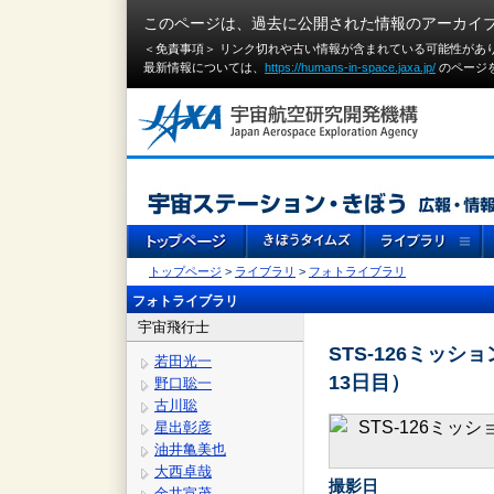
このページは、過去に公開された情報のアーカイ
＜免責事項＞ リンク切れや古い情報が含まれている可能性があ
最新情報については、
https://humans-in-space.jaxa.jp/
のページ
トップページ
>
ライブラリ
>
フォトライブラリ
フォトライブラリ
宇宙飛行士
STS-126ミッ
若田光一
13日目）
野口聡一
古川聡
星出彰彦
油井亀美也
大西卓哉
撮影日
金井宣茂