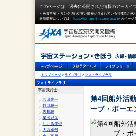
このページは、過去に公開された情報のアーカイ
＜免責事項＞ リンク切れや古い情報が含まれている可能性があ
最新情報については、
https://humans-in-space.jaxa.jp/
のページ
トップページ
>
ライブラリ
>
フォトライブラリ
フォトライブラリ
宇宙飛行士
第4回船外活
若田光一
野口聡一
ーブ・ボーエ
古川聡
星出彰彦
油井亀美也
大西卓哉
金井宣茂