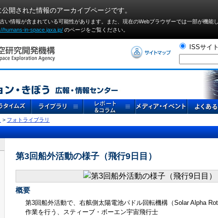
に公開された情報のアーカイブページです。
や古い情報が含まれている可能性があります。また、現在のWebブラウザーでは⼀部が機能
://humans-in-space.jaxa.jp/
のページをご覧ください。
ISSサイ
リ
>
フォトライブラリ
第3回船外活動の様子（飛行9日目）
概要
第3回船外活動で、右舷側太陽電池パドル回転機構（Solar Alpha Rotary
作業を行う、スティーブ・ボーエン宇宙飛行士