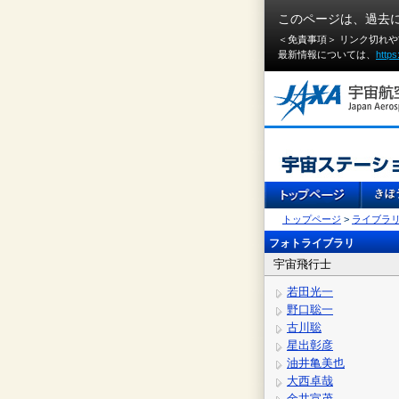
このページは、過去
＜免責事項＞ リンク切れ
最新情報については、
https
トップページ
>
ライブラ
フォトライブラリ
宇宙飛行士
若田光一
野口聡一
古川聡
星出彰彦
油井亀美也
大西卓哉
金井宣茂