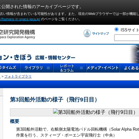
に公開された情報のアーカイブページです。
や古い情報が含まれている可能性があります。また、現在のWebブラウザーでは⼀部が機能
://humans-in-space.jaxa.jp/
のページをご覧ください。
ISSサイ
リ
>
フォトライブラリ
第3回船外活動の様子（飛行9日目）
概要
第3回船外活動で、右舷側太陽電池パドル回転機構（Solar Alpha Rotary
作業を行う、スティーブ・ボーエン宇宙飛行士（中央）