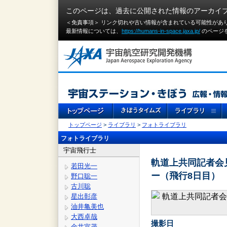
このページは、過去に公開された情報のアーカイ
＜免責事項＞ リンク切れや古い情報が含まれている可能性があ
最新情報については、
https://humans-in-space.jaxa.jp/
のページ
トップページ
>
ライブラリ
>
フォトライブラリ
フォトライブラリ
宇宙飛行士
軌道上共同記者会見
若田光一
ー（飛行8日目）
野口聡一
古川聡
星出彰彦
油井亀美也
大西卓哉
撮影日
金井宣茂