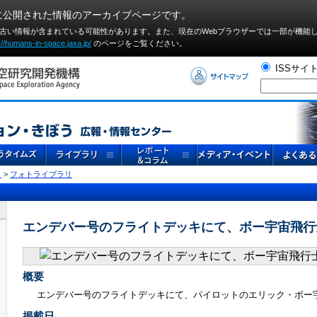
に公開された情報のアーカイブページです。
や古い情報が含まれている可能性があります。また、現在のWebブラウザーでは⼀部が機能
://humans-in-space.jaxa.jp/
のページをご覧ください。
ISSサイ
リ
>
フォトライブラリ
エンデバー号のフライトデッキにて、ボー宇宙飛行
概要
エンデバー号のフライトデッキにて、パイロットのエリック・ボー
掲載日