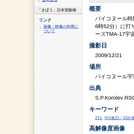
概要
「きぼう」日本実験棟
バイコヌール時間
リンク
6時52分）に
画像・映像の利用に
ついて
ーズTMA-17宇
撮影日
2009/12/21
場所
バイコヌール宇
出典
S.P.Korolev RS
キーワード
21S
,
ISS第22／23
高解像度画像