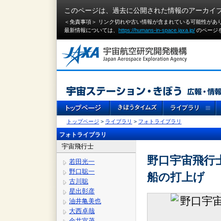
このページは、過去に公開された情報のアーカイ
＜免責事項＞ リンク切れや古い情報が含まれている可能性があ
最新情報については、
https://humans-in-space.jaxa.jp/
のページ
トップページ
>
ライブラリ
>
フォトライブラリ
フォトライブラリ
宇宙飛行士
野口宇宙飛行士
若田光一
野口聡一
船の打上げ
古川聡
星出彰彦
油井亀美也
大西卓哉
金井宣茂