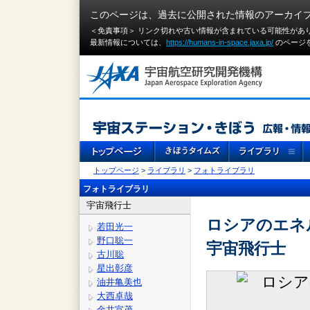
このページは、過去に公開された情報のアーカイ
＜免責事項＞ リンク切れや古い情報が含まれている可能性があ
最新情報については、
https://humans-in-space.jaxa.jp/
のページ
トップページ
>
ライブラリ
>
フォトライブラリ
フォトライブラリ
宇宙飛行士
ロシアのエネ
若田光一
野口聡一
宇宙飛行士
古川聡
星出彰彦
油井亀美也
大西卓哉
金井宣茂