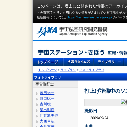
このページは、過去に公開された情報のアーカイ
＜免責事項＞ リンク切れや古い情報が含まれている可能性があ
最新情報については、
https://humans-in-space.jaxa.jp/
のページ
トップページ
>
ライブラリ
>
フォトライブラリ
フォトライブラリ
宇宙飛行士
打上げ準備中のソユ
若田光一
野口聡一
古川聡
星出彰彦
撮影日
油井亀美也
2009/09/24
大西卓哉
出典
金井宣茂