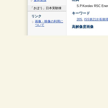
S.P.Korolev RSC Ener
「きぼう」日本実験棟
キーワード
リンク
20S
,
ISS第21次長期
画像・映像の利用に
ついて
高解像度画像