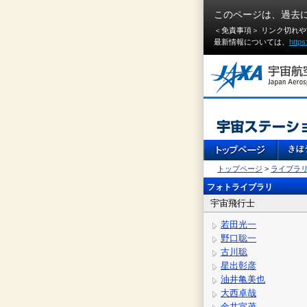
このページは、過去
＜免責事項＞ リンク切れ
最新情報については、
https
トップページ
>
ライブラ
フォトライブラリ
宇宙飛行士
若田光一
野口聡一
古川聡
星出彰彦
油井亀美也
大西卓哉
金井宣茂