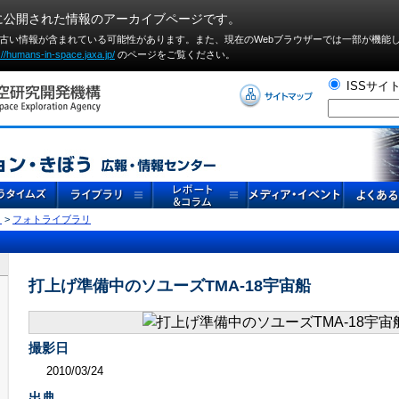
に公開された情報のアーカイブページです。
や古い情報が含まれている可能性があります。また、現在のWebブラウザーでは⼀部が機能
://humans-in-space.jaxa.jp/
のページをご覧ください。
ISSサイ
リ
>
フォトライブラリ
打上げ準備中のソユーズTMA-18宇宙船
撮影日
2010/03/24
出典