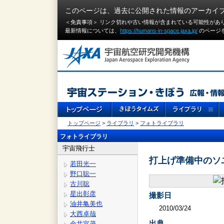
このページは、過去に公開された情報のアーカイ
＜免責事項＞ リンク切れや古い情報が含まれている可能性があ
最新情報については、
https://humans-in-space.jaxa.jp/
のページ
トップページ
>
ライブラリ
>
フォトライブラリ
フォトライブラリ
宇宙飛行士
打上げ準備中のソユ
若田光一
野口聡一
古川聡
星出彰彦
撮影日
油井亀美也
2010/03/24
大西卓哉
出典
金井宣茂