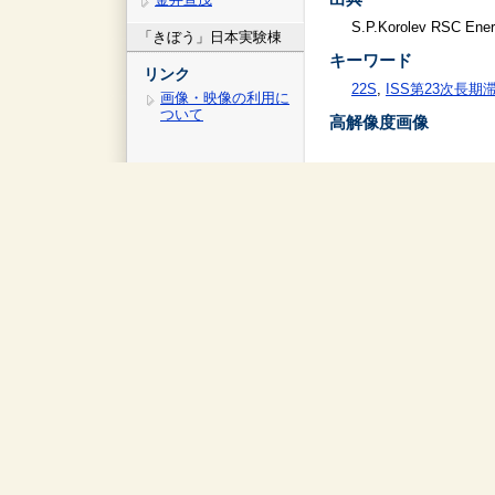
S.P.Korolev RSC Ener
「きぼう」日本実験棟
キーワード
リンク
22S
,
ISS第23次長期
画像・映像の利用に
ついて
高解像度画像