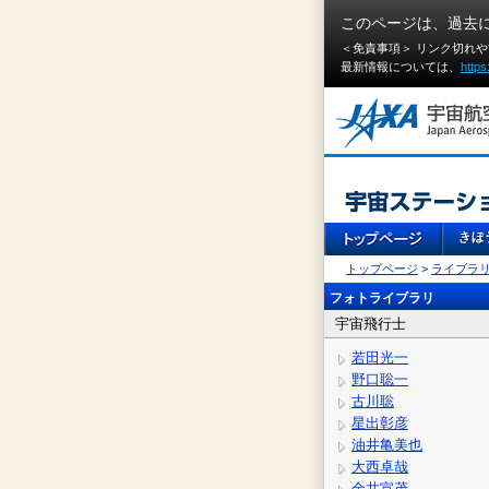
このページは、過去
＜免責事項＞ リンク切れ
最新情報については、
https
トップページ
>
ライブラ
フォトライブラリ
宇宙飛行士
若田光一
野口聡一
古川聡
星出彰彦
油井亀美也
大西卓哉
金井宣茂