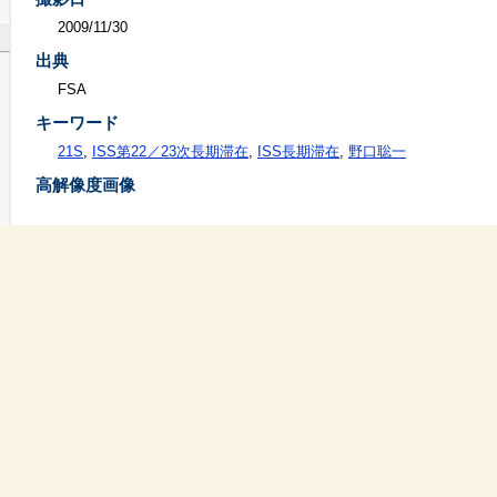
2009/11/30
出典
FSA
キーワード
21S
,
ISS第22／23次長期滞在
,
ISS長期滞在
,
野口聡一
高解像度画像