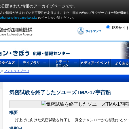
に公開された情報のアーカイブページです。
や古い情報が含まれている可能性があります。また、現在のWebブラウザーでは⼀部が機能
://humans-in-space.jaxa.jp/
のページをご覧ください。
ISSサイ
リ
>
フォトライブラリ
気密試験を終了したソユーズTMA-17宇宙船
概要
打上げに向けた気密試験を終了し、真空チャンバーから移動するソユー
撮影日