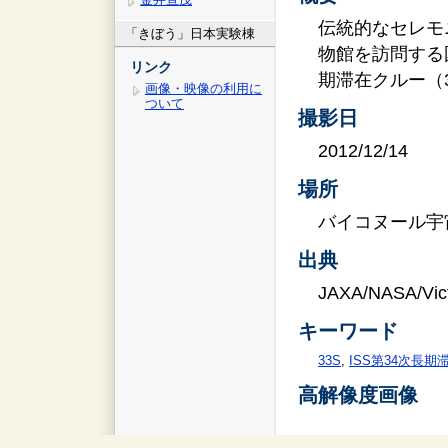
伝統的なセレモ
「きぼう」日本実験棟
物館を訪問する国
リンク
期滞在クルー（
画像・映像の利用に
ついて
撮影日
2012/12/14
場所
バイコヌール宇
出典
JAXA/NASA/Vict
キーワード
33S
,
ISS第34次長期
高解像度画像