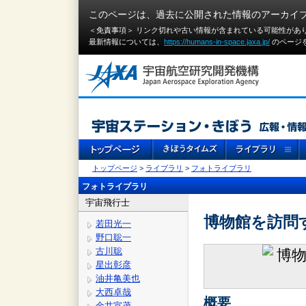
このページは、過去に公開された情報のアーカイ
＜免責事項＞ リンク切れや古い情報が含まれている可能性があ
最新情報については、
https://humans-in-space.jaxa.jp/
のページ
トップページ
>
ライブラリ
>
フォトライブラリ
フォトライブラリ
宇宙飛行士
博物館を訪問
若田光一
野口聡一
古川聡
星出彰彦
油井亀美也
大西卓哉
概要
金井宣茂