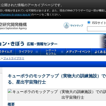
に公開された情報のアーカイブページです。
や古い情報が含まれている可能性があります。また、現在のWebブラウザーでは⼀部が機能
://humans-in-space.jaxa.jp/
のページをご覧ください。
ISSサイ
リ
>
フォトライブラリ
キューポラのモックアップ（実物大の訓練施設）で
る、星出宇宙飛行士
概要