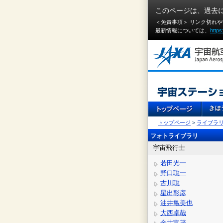
このページは、過去
＜免責事項＞ リンク切れ
最新情報については、
https
トップページ
>
ライブラ
フォトライブラリ
宇宙飛行士
若田光一
野口聡一
古川聡
星出彰彦
油井亀美也
大西卓哉
金井宣茂