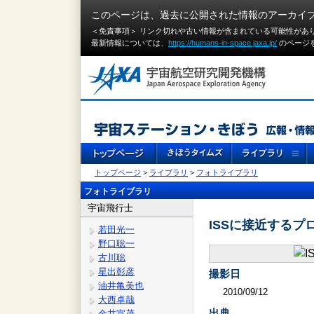
このページは、過去に公開された情報のアーカイ
＜免責事項＞ リンク切れや古い情報が含まれている可能性があ
最新情報については、
https://humans-in-space.jaxa.jp/
のページ
トップページ
>
ライブラリ
>
フォトライブラリ
フォトライブラリ
宇宙飛行士
ISSに接近するプ
若田光一
野口聡一
古川聡
星出彰彦
撮影日
油井亀美也
2010/09/12
大西卓哉
出典
金井宣茂