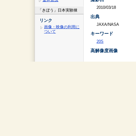
2010/03/18
「きぼう」日本実験棟
出典
リンク
JAXA/NASA
画像・映像の利用に
ついて
キーワード
20S
高解像度画像