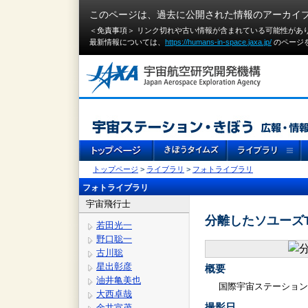
このページは、過去に公開された情報のアーカイ
＜免責事項＞ リンク切れや古い情報が含まれている可能性があ
最新情報については、
https://humans-in-space.jaxa.jp/
のページ
トップページ
>
ライブラリ
>
フォトライブラリ
フォトライブラリ
宇宙飛行士
分離したソユーズT
若田光一
野口聡一
古川聡
星出彰彦
概要
油井亀美也
国際宇宙ステーション
大西卓哉
撮影日
金井宣茂