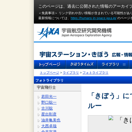
このページは、過去に公開された情報のアーカイ
＜免責事項＞ リンク切れや古い情報が含まれている可能性があ
最新情報については、
https://humans-in-space.jaxa.jp/
のページ
トップページ
>
ライブラリ
>
フォトライブラリ
フォトライブラリ
宇宙飛行士
「きぼう」にて
若田光一
野口聡一
ルー
古川聡
星出彰彦
油井亀美也
大西卓哉
金井宣茂