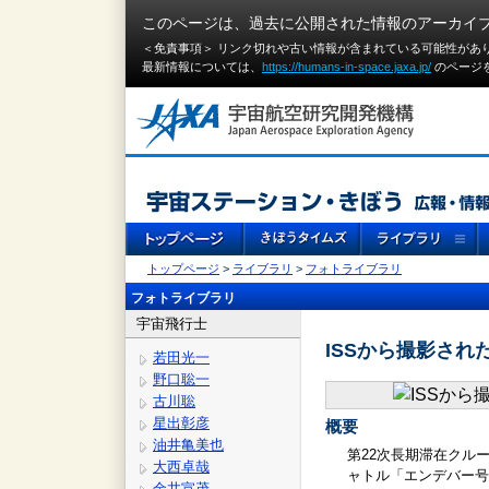
このページは、過去に公開された情報のアーカイ
＜免責事項＞ リンク切れや古い情報が含まれている可能性があ
最新情報については、
https://humans-in-space.jaxa.jp/
のページ
トップページ
>
ライブラリ
>
フォトライブラリ
フォトライブラリ
宇宙飛行士
ISSから撮影され
若田光一
野口聡一
古川聡
星出彰彦
概要
油井亀美也
第22次長期滞在クル
大西卓哉
ャトル「エンデバー号
金井宣茂