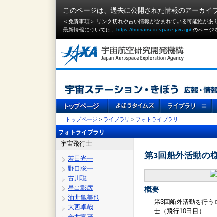
このページは、過去に公開された情報のアーカイ
＜免責事項＞ リンク切れや古い情報が含まれている可能性があ
最新情報については、
https://humans-in-space.jaxa.jp/
のページ
トップページ
>
ライブラリ
>
フォトライブラリ
フォトライブラリ
宇宙飛行士
第3回船外活動の様
若田光一
野口聡一
古川聡
星出彰彦
概要
油井亀美也
第3回船外活動を行う
大西卓哉
士（飛行10日目）
金井宣茂