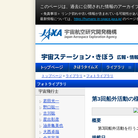
このページは、過去に公開された情報のアーカイ
＜免責事項＞ リンク切れや古い情報が含まれている可能性があ
最新情報については、
https://humans-in-space.jaxa.jp/
のページ
トップページ
>
ライブラリ
>
フォトライブラリ
フォトライブラリ
宇宙飛行士
第3回船外活動の様
若田光一
野口聡一
古川聡
星出彰彦
概要
油井亀美也
第3回船外活動を行う
大西卓哉
掲載日
金井宣茂