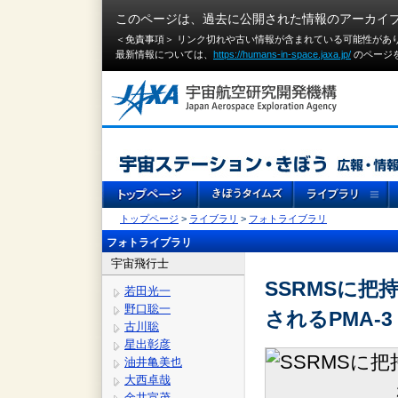
このページは、過去に公開された情報のアーカイ
＜免責事項＞ リンク切れや古い情報が含まれている可能性があ
最新情報については、
https://humans-in-space.jaxa.jp/
のページ
トップページ
>
ライブラリ
>
フォトライブラリ
フォトライブラリ
宇宙飛行士
SSRMSに
若田光一
野口聡一
されるPMA-
古川聡
星出彰彦
油井亀美也
大西卓哉
金井宣茂