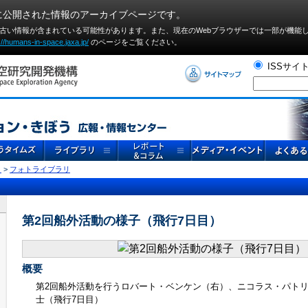
に公開された情報のアーカイブページです。
や古い情報が含まれている可能性があります。また、現在のWebブラウザーでは⼀部が機能
://humans-in-space.jaxa.jp/
のページをご覧ください。
ISSサイ
リ
>
フォトライブラリ
第2回船外活動の様子（飛行7日目）
概要
第2回船外活動を行うロバート・ベンケン（右）、ニコラス・パト
士（飛行7日目）