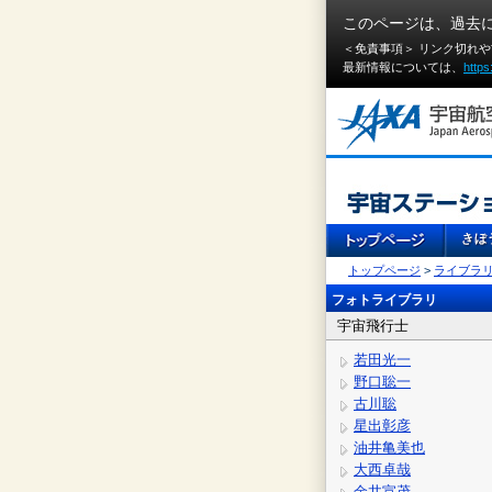
このページは、過去
＜免責事項＞ リンク切れ
最新情報については、
https
トップページ
>
ライブラ
フォトライブラリ
宇宙飛行士
若田光一
野口聡一
古川聡
星出彰彦
油井亀美也
大西卓哉
金井宣茂