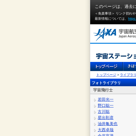
このページは、過去
＜免責事項＞ リンク切れ
最新情報については、
https
トップページ
>
ライブラ
フォトライブラリ
宇宙飛行士
若田光一
野口聡一
古川聡
星出彰彦
油井亀美也
大西卓哉
金井宣茂