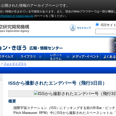
に公開された情報のアーカイブページです。
や古い情報が含まれている可能性があります。また、現在のWebブラウザーでは⼀部が機能
://humans-in-space.jaxa.jp/
のページをご覧ください。
ISSサイ
リ
>
フォトライブラリ
ISSから撮影されたエンデバー号（飛行3日目）
概要
国際宇宙ステーション（ISS）にドッキングする前のR-Bar・ピッチ・
Pitch Maneuver: RPM）中にISSから撮影されたスペースシャ