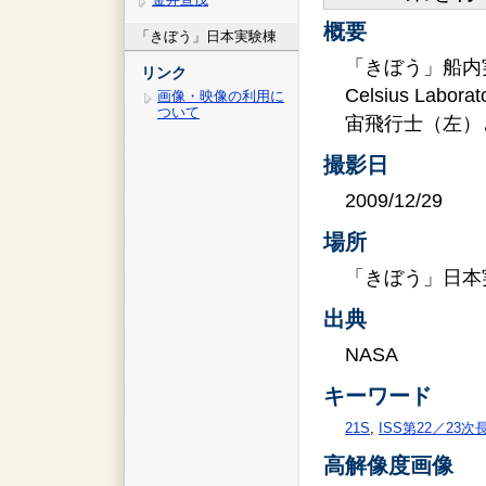
概要
「きぼう」日本実験棟
「きぼう」船内実験
リンク
Celsius Labo
画像・映像の利用に
ついて
宙飛行士（左）
撮影日
2009/12/29
場所
「きぼう」日本
出典
NASA
キーワード
21S
,
ISS第22／23
高解像度画像