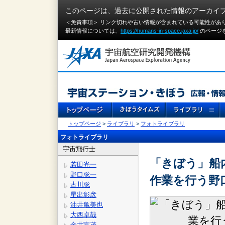
このページは、過去に公開された情報のアーカイ
＜免責事項＞ リンク切れや古い情報が含まれている可能性があ
最新情報については、
https://humans-in-space.jaxa.jp/
のページ
トップページ
>
ライブラリ
>
フォトライブラリ
フォトライブラリ
宇宙飛行士
「きぼう」船内
若田光一
野口聡一
作業を行う野
古川聡
星出彰彦
油井亀美也
大西卓哉
金井宣茂