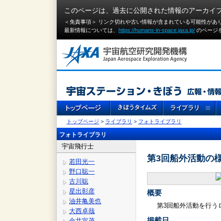
このページは、過去に公開された情報のアーカイ
＜免責事項＞ リンク切れや古い情報が含まれている可能性があ
最新情報については、
https://humans-in-space.jaxa.jp/
のページ
トップページ
>
ライブラリ
>
フォトライブラリ
フォトライブラリ
宇宙飛行士
第3回船外活動の
若田光一
野口聡一
古川聡
星出彰彦
概要
油井亀美也
第3回船外活動を行う
大西卓哉
掲載日
金井宣茂