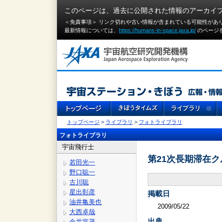
このページは、過去に公開された情報のアーカイ
＜免責事項＞ リンク切れや古い情報が含まれている可能性があ
最新情報については、
https://humans-in-space.jaxa.jp/
のページ
トップページ
>
ライブラリ
>
フォトライブラリ
フォトライブラリ
宇宙飛行士
第21次長期滞在
若田光一
野口聡一
古川聡
星出彰彦
掲載日
油井亀美也
2009/05/22
大西卓哉
出典
金井宣茂